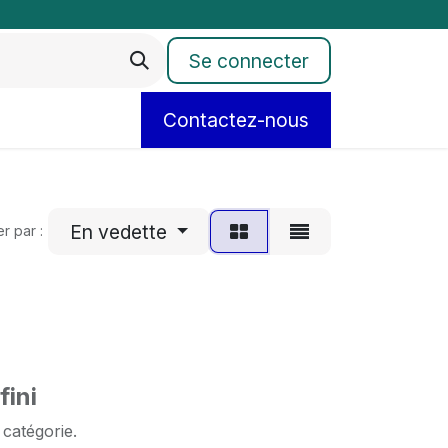
Se connecter
Contactez-nous
En vedette
er par :
fini
 catégorie.