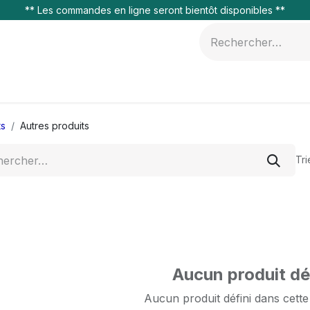
** Les commandes en ligne seront bientôt disponibles **
s & Équipements
Services
À propos
Carrière
ts
Autres produits
Tri
Aucun produit dé
Aucun produit défini dans cette